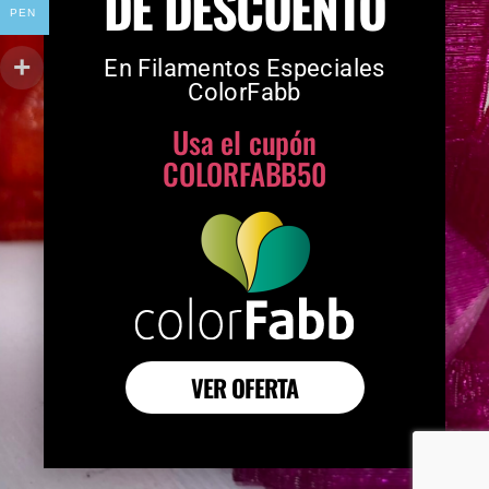
DE DESCUENTO
PEN
En Filamentos Especiales
ColorFabb
Usa el cupón
COLORFABB50
VER OFERTA