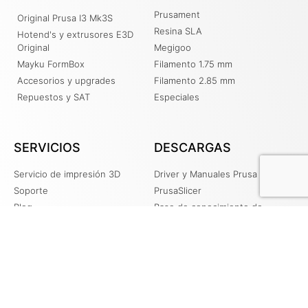
Prusament
Original Prusa I3 Mk3S
Resina SLA
Hotend's y extrusores E3D
Original
Megigoo
Mayku FormBox
Filamento 1.75 mm
Accesorios y upgrades
Filamento 2.85 mm
Repuestos y SAT
Especiales
SERVICIOS
DESCARGAS
Servicio de impresión 3D
Driver y Manuales Prusa
Soporte
PrusaSlicer
Blog
Base de conocimiento de
PRUSA
Recursos
Contacto
Tienda Online