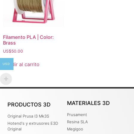
Filamento PLA | Color:
Brass
US$
50.00
Añadir al carrito
USD
MATERIALES 3D
PRODUCTOS 3D
Prusament
Original Prusa I3 Mk3S
Resina SLA
Hotend's y extrusores E3D
Original
Megigoo