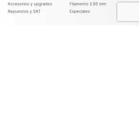
Accesorios y upgrades
Filamento 2.85 mm
Repuestos y SAT
Especiales
SERVICIOS
DESCARGAS
Servicio de impresión 3D
Driver y Manuales Prusa
Soporte
PrusaSlicer
Blog
Base de conocimiento de
PRUSA
Recursos
Contacto
Tienda Online
+51 956330185