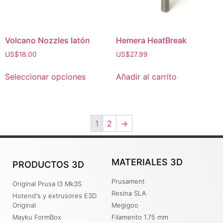
Volcano Nozzles latón
Hemera HeatBreak
US$
18.00
US$
27.99
Seleccionar opciones
Añadir al carrito
1
2
→
MATERIALES 3D
PRODUCTOS 3D
Prusament
Original Prusa I3 Mk3S
Resina SLA
Hotend's y extrusores E3D
Original
Megigoo
Mayku FormBox
Filamento 1.75 mm