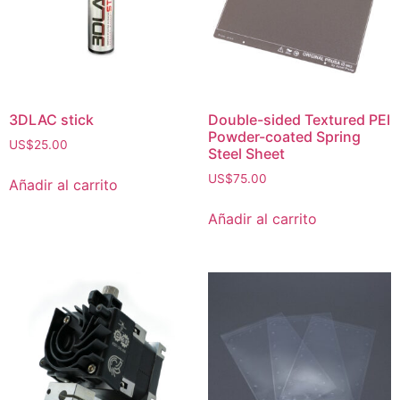
3DLAC stick
Double-sided Textured PEI
Powder-coated Spring
US$
25.00
Steel Sheet
US$
75.00
Añadir al carrito
Añadir al carrito