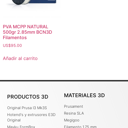
PVA MCPP NATURAL
500gr 2.85mm BCN3D
Filamentos
US$
95.00
Añadir al carrito
MATERIALES 3D
PRODUCTOS 3D
Prusament
Original Prusa I3 Mk3S
Resina SLA
Hotend's y extrusores E3D
Original
Megigoo
Mayku FormBox
Filamento 1.75 mm