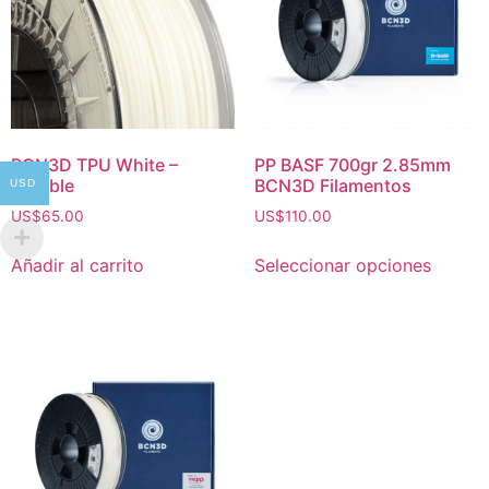
BCN3D TPU White –
PP BASF 700gr 2.85mm
Flexible
BCN3D Filamentos
USD
US$
65.00
US$
110.00
Añadir al carrito
Seleccionar opciones