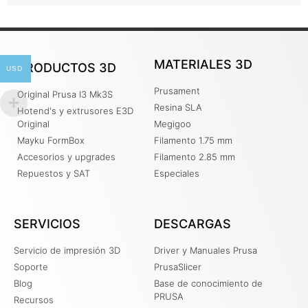
MATERIALES 3D
PRODUCTOS 3D
USD
Prusament
Original Prusa I3 Mk3S
Resina SLA
Hotend's y extrusores E3D
Original
Megigoo
Mayku FormBox
Filamento 1.75 mm
Accesorios y upgrades
Filamento 2.85 mm
Repuestos y SAT
Especiales
SERVICIOS
DESCARGAS
Servicio de impresión 3D
Driver y Manuales Prusa
Soporte
PrusaSlicer
Blog
Base de conocimiento de
PRUSA
Recursos