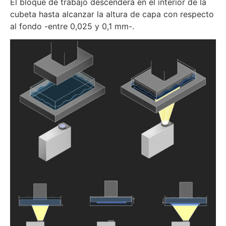
El bloque de trabajo descenderá en el interior de la
cubeta hasta alcanzar la altura de capa con respecto
al fondo -entre 0,025 y 0,1 mm-.