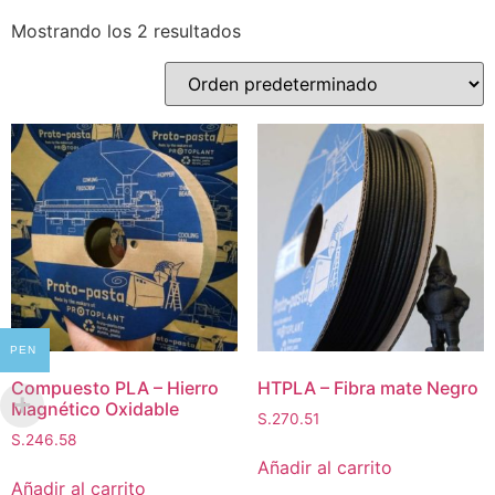
Mostrando los 2 resultados
PEN
Compuesto PLA – Hierro
HTPLA – Fibra mate Negro
Magnético Oxidable
S.
270.51
S.
246.58
Añadir al carrito
Añadir al carrito