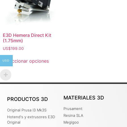
E3D Hemera Direct Kit
(1.75mm)
US$
199.00
Seleccionar opciones
USD
MATERIALES 3D
PRODUCTOS 3D
Prusament
Original Prusa I3 Mk3S
Resina SLA
Hotend's y extrusores E3D
Original
Megigoo