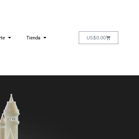
US$
0.00
rte
Tienda