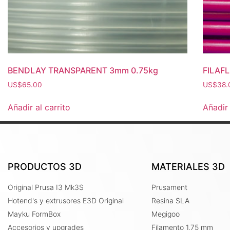
BENDLAY TRANSPARENT 3mm 0.75kg
FILAF
US$
65.00
US$
38.
Añadir al carrito
Añadir 
PRODUCTOS 3D
MATERIALES 3D
Original Prusa I3 Mk3S
Prusament
Hotend's y extrusores E3D Original
Resina SLA
Mayku FormBox
Megigoo
Accesorios y upgrades
Filamento 1.75 mm