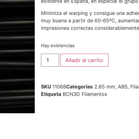
existente en España, en especial el grup
Minimiza el warping y consigue una adher
muy buena a partir de 60-65ºC, aumenta
impresiones correctas considerablemente
Hay existencias
Añadir al carrito
SKU
11068
Categorías
2.85 mm
,
ABS
,
Fil
Etiqueta
BCN3D Filamentos