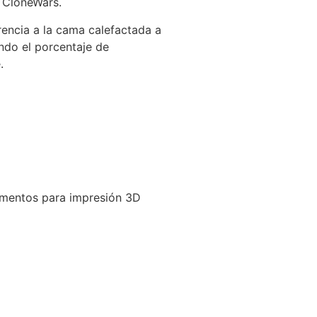
o CloneWars.
encia a la cama calefactada a
ndo el porcentaje de
.
amentos para impresión 3D