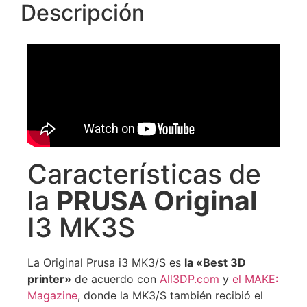
Descripción
Características de
la
PRUSA Original
I3 MK3S
La Original Prusa i3 MK3/S es
la «Best 3D
printer»
de acuerdo con
All3DP.com
y
el MAKE:
Magazine
, donde la MK3/S también recibió el