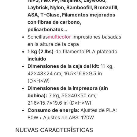
HIPS, Flex PP, Ninjaflex, Laywood,
Laybrick, Nylon, Bamboofill, Bronzefill,
ASA, T-Glase, Filamentos mejorados
con fibras de carbono,
policarbonatos…
Sencillas
multicolor
impresiones basadas
en la altura de la capa
1 kg (2 lbs)
de filamento PLA plateado
incluído
Dimensiones de la caja del kit:
11 kg,
42×43×24 cm; 16.5×16.9×9.5 in
(D×H×W)
Dimensiones de la impresora (sin
bobina):
7 kg,
55×40×50 cm;
21.6×15.7×19.6 in (D×H×W)
Consumo de energía:
Ajustes de PLA:
80W / Ajustes de ABS: 120W
NUEVAS CARACTERÍSTICAS