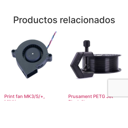
Productos relacionados
Print fan MK3/S/+,
Prusament PETG Jet
MINI/+
Black 1kg
US$
18.00
US$
75.00
Añadir al carrito
Añadir al carrito