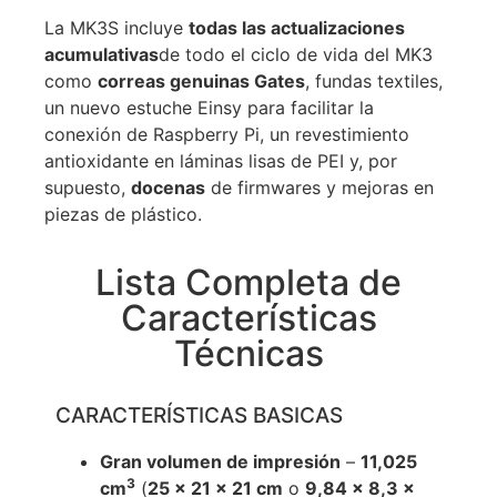
La MK3S incluye
todas las actualizaciones
acumulativas
de todo el ciclo de vida del MK3
como
correas genuinas Gates
, fundas textiles,
un nuevo estuche Einsy para facilitar la
conexión de Raspberry Pi, un revestimiento
antioxidante en láminas lisas de PEI y, por
supuesto,
docenas
de firmwares y mejoras en
piezas de plástico.
Lista Completa de
Características
Técnicas
CARACTERÍSTICAS BASICAS
Gran volumen de impresión
–
11,025
3
cm
(
25 x 21 x 21 cm
o
9,84 x 8,3 x