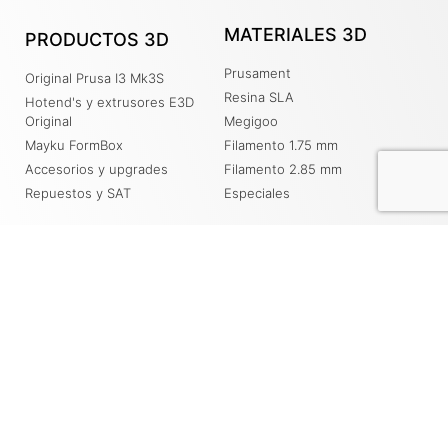
MATERIALES 3D
PRODUCTOS 3D
Prusament
Original Prusa I3 Mk3S
Resina SLA
Hotend's y extrusores E3D
Original
Megigoo
Mayku FormBox
Filamento 1.75 mm
Accesorios y upgrades
Filamento 2.85 mm
Repuestos y SAT
Especiales
SERVICIOS
DESCARGAS
Servicio de impresión 3D
Driver y Manuales Prusa
Soporte
PrusaSlicer
Blog
Base de conocimiento de
PRUSA
Recursos
Contacto
Tienda Online