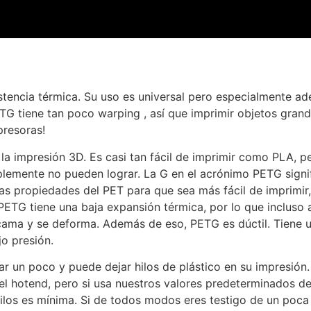
stencia térmica. Su uso es universal pero especialmente a
ETG tiene tan poco warping , así que imprimir objetos gran
presoras!
 la impresión 3D. Es casi tan fácil de imprimir como PLA, 
emente no pueden lograr. La G en el acrónimo PETG signif
 las propiedades del PET para que sea más fácil de imprimir
ETG tiene una baja expansión térmica, por lo que incluso a
a cama y se deforma. Además de eso, PETG es dúctil. Tiene 
jo presión.
rar un poco y puede dejar hilos de plástico en su impresió
l hotend, pero si usa nuestros valores predeterminados de 
 hilos es mínima. Si de todos modos eres testigo de un poca