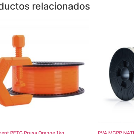
ductos relacionados
ent PETG Prusa Orange 1kg
PVA MCPP NAT