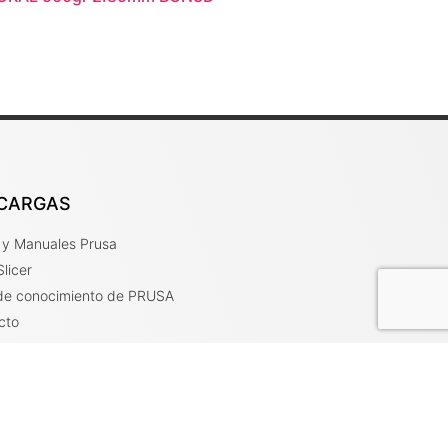
o
CARGAS
r y Manuales Prusa
licer
de conocimiento de PRUSA
cto