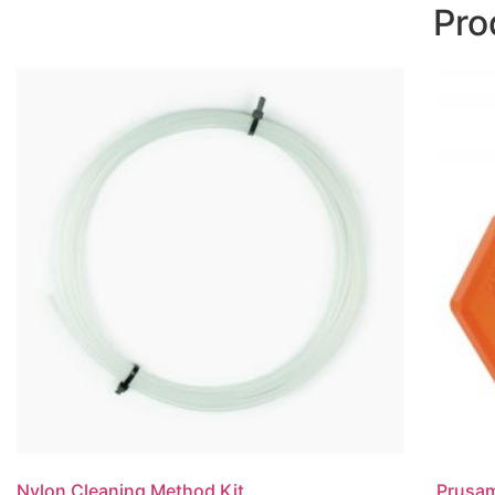
Pro
Nylon Cleaning Method Kit
Prusam