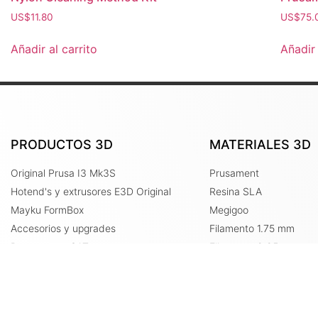
US$
11.80
US$
75.
Añadir al carrito
Añadir 
PRODUCTOS 3D
MATERIALES 3D
Original Prusa I3 Mk3S
Prusament
Hotend's y extrusores E3D Original
Resina SLA
Mayku FormBox
Megigoo
Accesorios y upgrades
Filamento 1.75 mm
Repuestos y SAT
Filamento 2.85 mm
Especiales