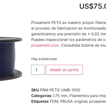
US$
75.
Prusament PETG es nuestro propio filam
el proceso de fabricación es monitoread
garantizamos una precisión de ± 0.02 mm
Puedes inspeccionar los parámetros de c
prusament.com
. Consultala bobina de mu
Hay existencias
Añadir al carrito
SKU
PRM-PETG-UMB-1000
Categorías
1.75 mm
,
Filamentos para imp
Etiquetas
FDM
,
PRUSA original
,
prusame