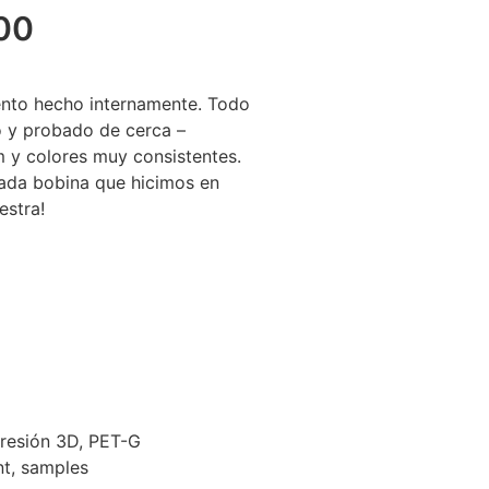
00
ento hecho internamente. Todo
o y probado de cerca –
 y colores muy consistentes.
ada bobina que hicimos en
estra!
resión 3D
,
PET-G
nt
,
samples