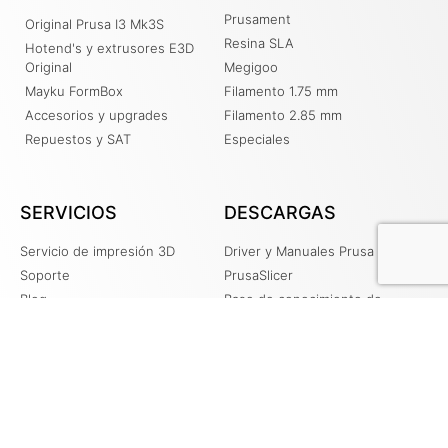
Prusament
Original Prusa I3 Mk3S
Resina SLA
Hotend's y extrusores E3D
Original
Megigoo
Mayku FormBox
Filamento 1.75 mm
Accesorios y upgrades
Filamento 2.85 mm
Repuestos y SAT
Especiales
SERVICIOS
DESCARGAS
Servicio de impresión 3D
Driver y Manuales Prusa
Soporte
PrusaSlicer
Blog
Base de conocimiento de
PRUSA
Recursos
Contacto
Tienda Online