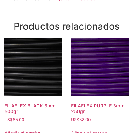
Productos relacionados
FILAFLEX BLACK 3mm
FILAFLEX PURPLE 3mm
500gr
250gr
US$
65.00
US$
38.00
Añadir al carrito
Añadir al carrito