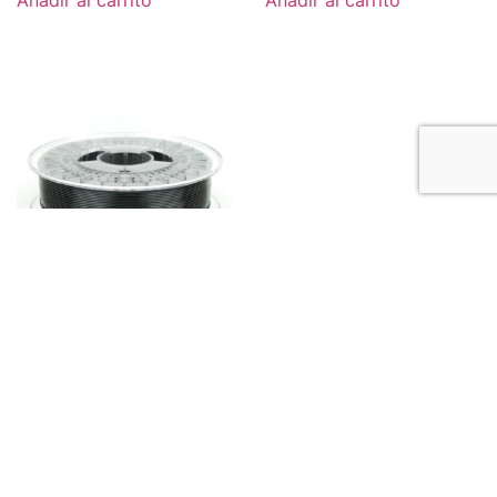
XT BLACK 1.75mm 750g
US$
75.00
Añadir al carrito
MATERIALES 3D
PRODUCTOS 3D